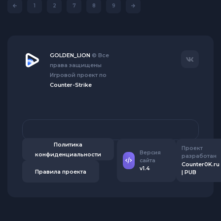
1
2
7
8
9
GOLDEN_LION
© Все
права защищены
Игровой проект по
Counter-Strike
Политика
Проект
Версия
конфиденциальности
разработан
сайта
Counter0K.ru
v1.4
Правила проекта
| PUB